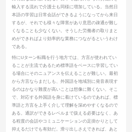
輸入する流れで介護士も同様に増加している。当然日
本語の学習は日常会話ができるようになってから来日
するが、それでも様々な障害があり意思の疎通が難し
くなることも少なくない。そうした労働者の取りまと
めができればより効率的な業務につながるというわけ
である。
特にUターン転職を行う地方では、方言が使われてい
ることが主流であるため標準語をベースに学習してい
る場合にそのニュアンスを伝えることが難しい。最初
から方言ならまだしも、外国語を地域別に発音表現す
るのはかなり難度が高いことは想像に難くない。そこ
で、対応する外国語を身に着けているのであれば、標
準語と方言を上手く介して理解を深めやすくなるので
ある。通訳ができるレベルまで扱える必要はなく、あ
る程度の会話やコミュニケーションの足掛かりとして
抑えるだけでも有効だ。滑り出しさえできれば、あと